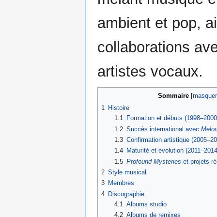
ambient et pop, a
collaborations a
artistes vocaux.
Sommaire
1
Histoire
1.1
Formation et débuts (1998–2000
1.2
Succès international avec
Melo
1.3
Confirmation artistique (2005–2
1.4
Maturité et évolution (2011–2014
1.5
Profound Mysteries
et projets r
2
Style musical
3
Membres
4
Discographie
4.1
Albums studio
4.2
Albums de remixes