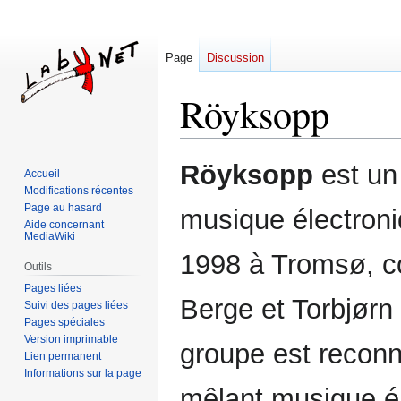
Page
Discussion
Röyksopp
Aller
Aller
Röyksopp
est un
Accueil
à
à
Modifications récentes
la
la
Page au hasard
musique électron
navigation
recherche
Aide concernant
MediaWiki
1998 à Tromsø, 
Outils
Pages liées
Berge et Torbjørn
Suivi des pages liées
Pages spéciales
Version imprimable
groupe est reconn
Lien permanent
Informations sur la page
mêlant musique él