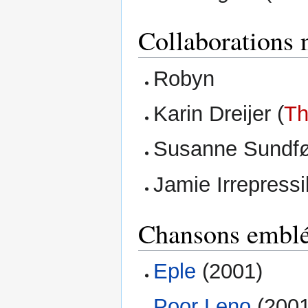
Collaborations 
Robyn
Karin Dreijer (
Th
Susanne Sundf
Jamie Irrepressi
Chansons embl
Eple
(2001)
Poor Leno
(2001