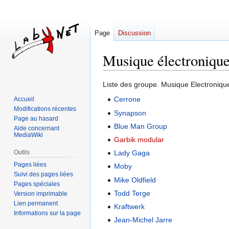
Page
Discussion
Musique électroniqu
Aller
Aller
Liste des groupe. Musique Electroniq
à
à
Cerrone
Accueil
la
la
Modifications récentes
Synapson
navigation
recherche
Page au hasard
Blue Man Group
Aide concernant
MediaWiki
Garbik modular
Outils
Lady Gaga
Pages liées
Moby
Suivi des pages liées
Mike Oldfield
Pages spéciales
Todd Terge
Version imprimable
Lien permanent
Kraftwerk
Informations sur la page
Jean-Michel Jarre