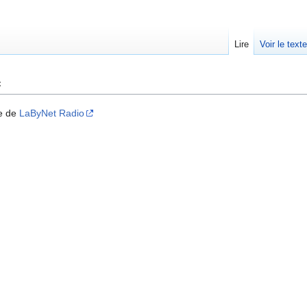
Lire
Voir le text
e
ue de
LaByNet Radio