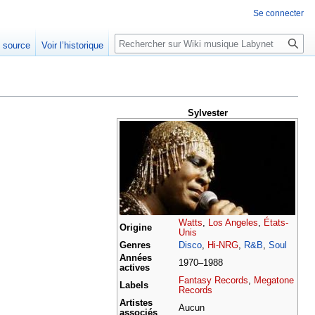
Se connecter
Rechercher
e source
Voir l’historique
Sylvester
Watts
,
Los Angeles
,
États-
Origine
Unis
Genres
Disco
,
Hi-NRG
,
R&B
,
Soul
Années
1970–1988
actives
Fantasy Records
,
Megatone
Labels
Records
Artistes
Aucun
associés