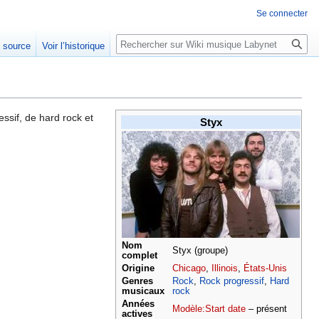
Se connecter
Rechercher
e source
Voir l’historique
ssif, de hard rock et
Styx
Nom
Styx (groupe)
complet
Origine
Chicago
,
Illinois
,
États-Unis
Genres
Rock
,
Rock progressif
,
Hard
musicaux
rock
Années
Modèle:Start date
– présent
actives