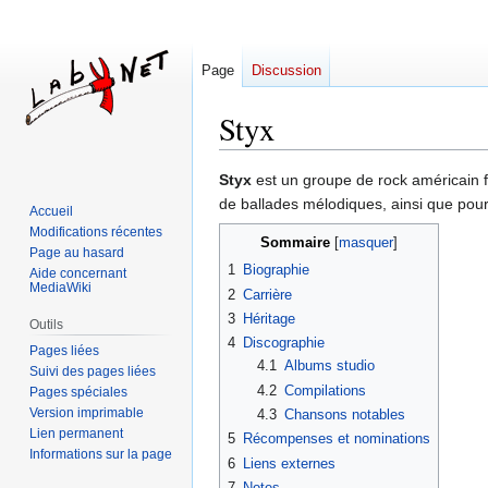
Page
Discussion
Styx
Aller
Aller
Styx
est un groupe de rock américain f
à
à
de ballades mélodiques, ainsi que pour
Accueil
la
la
Modifications récentes
Sommaire
navigation
recherche
Page au hasard
1
Biographie
Aide concernant
MediaWiki
2
Carrière
3
Héritage
Outils
4
Discographie
Pages liées
4.1
Albums studio
Suivi des pages liées
4.2
Compilations
Pages spéciales
Version imprimable
4.3
Chansons notables
Lien permanent
5
Récompenses et nominations
Informations sur la page
6
Liens externes
7
Notes