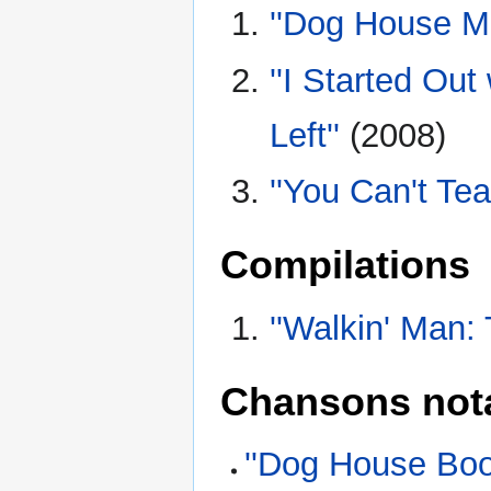
''Dog House Mu
''I Started Out
Left''
(2008)
''You Can't Te
Compilations
''Walkin' Man:
Chansons not
''Dog House Boo