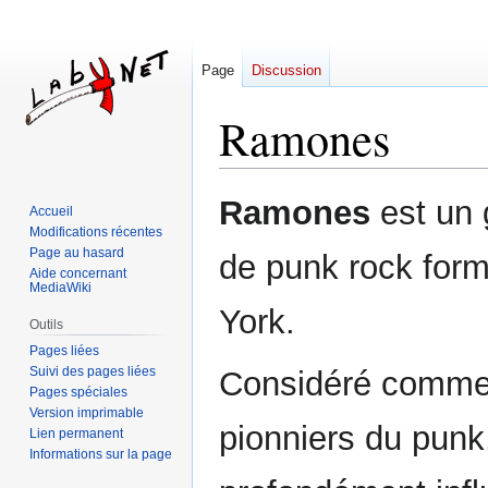
Page
Discussion
Ramones
Aller
Aller
Ramones
est un 
Accueil
à
à
Modifications récentes
la
la
Page au hasard
de punk rock for
navigation
recherche
Aide concernant
MediaWiki
York.
Outils
Pages liées
Suivi des pages liées
Considéré comme 
Pages spéciales
Version imprimable
pionniers du punk,
Lien permanent
Informations sur la page