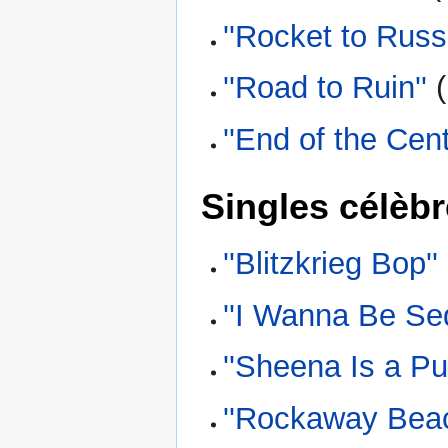
''Rocket to Russi
''Road to Ruin''
(
''End of the Cent
Singles célèb
''Blitzkrieg Bop''
''I Wanna Be Se
''Sheena Is a Pu
''Rockaway Beac