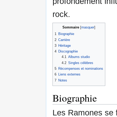
profondément influ
rock.
Sommaire
1
Biographie
2
Carrière
3
Héritage
4
Discographie
4.1
Albums studio
4.2
Singles célèbres
5
Récompenses et nominations
6
Liens externes
7
Notes
Biographie
Les Ramones se f