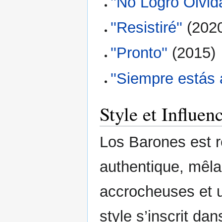
''No Logro Olvida
''Resistiré''
(202
''Pronto''
(2015)
''Siempre estás al
Style et Influen
Los Barones est r
authentique, mêlan
accrocheuses et u
style s’inscrit da