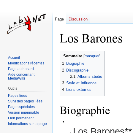
Page
Discussion
Los Barones
Aller
Aller
Sommaire
Accueil
à
à
Modifications récentes
1
Biographie
la
la
Page au hasard
2
Discographie
navigation
recherche
Aide concernant
2.1
Albums studio
MediaWiki
3
Style et Influence
Outils
4
Liens externes
Pages liées
Suivi des pages liées
Biographie
Pages spéciales
Version imprimable
Lien permanent
Informations sur la page
Los Barones**