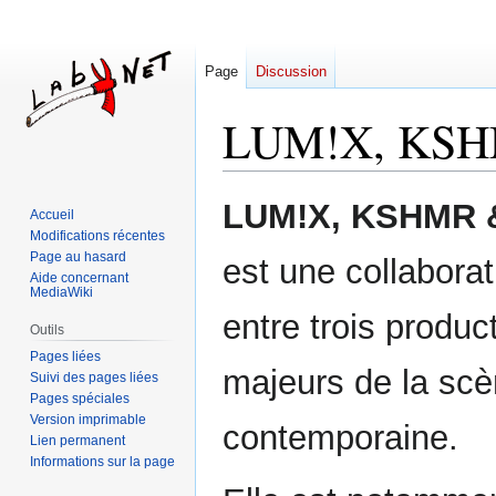
Page
Discussion
LUM!X, KSHM
Aller
Aller
LUM!X, KSHMR &
Accueil
à
à
Modifications récentes
la
la
Page au hasard
est une collaborat
navigation
recherche
Aide concernant
MediaWiki
entre trois produc
Outils
Pages liées
majeurs de la scè
Suivi des pages liées
Pages spéciales
Version imprimable
contemporaine.
Lien permanent
Informations sur la page