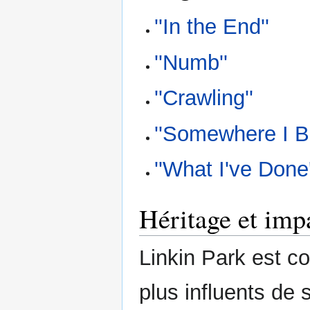
''In the End''
''Numb''
''Crawling''
''Somewhere I B
''What I've Done'
Héritage et imp
Linkin Park est c
plus influents de 