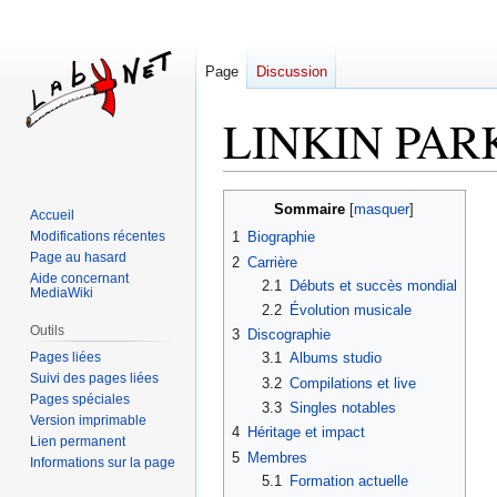
Page
Discussion
LINKIN PAR
Aller
Aller
Sommaire
Accueil
à
à
Modifications récentes
1
Biographie
la
la
Page au hasard
2
Carrière
navigation
recherche
Aide concernant
2.1
Débuts et succès mondial
MediaWiki
2.2
Évolution musicale
Outils
3
Discographie
Pages liées
3.1
Albums studio
Suivi des pages liées
3.2
Compilations et live
Pages spéciales
3.3
Singles notables
Version imprimable
4
Héritage et impact
Lien permanent
5
Membres
Informations sur la page
5.1
Formation actuelle