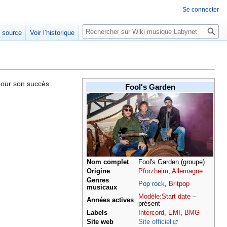
Se connecter
Rechercher
e source
Voir l’historique
pour son succès
Fool's Garden
Nom complet
Fool's Garden (groupe)
Origine
Pforzheim
,
Allemagne
Genres
Pop rock
,
Britpop
musicaux
Modèle:Start date
–
Années actives
présent
Labels
Intercord
,
EMI
,
BMG
Site web
Site officiel