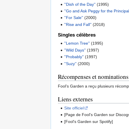
''Dish of the Day''
(1995)
''Go and Ask Peggy for the Principal
''For Sale''
(2000)
''Rise and Fall''
(2018)
Singles célèbres
''Lemon Tree''
(1995)
''Wild Days''
(1997)
''Probably''
(1997)
''Suzy''
(2000)
Récompenses et nominations
Fool's Garden a reçu plusieurs récom
Liens externes
Site officiel
[Page de Fool's Garden sur Discog
[Fool's Garden sur Spotify]