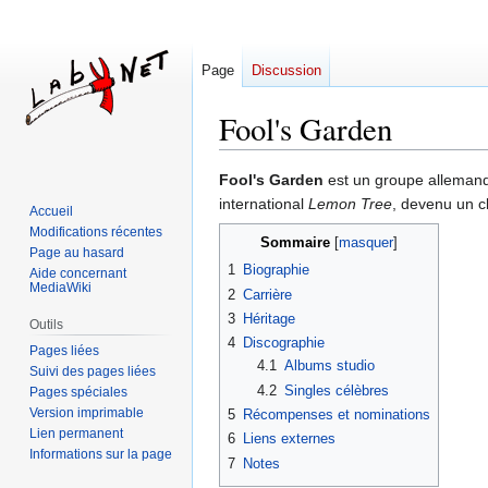
Page
Discussion
Fool's Garden
Aller
Aller
Fool's Garden
est un groupe allemand
à
à
international
Lemon Tree
, devenu un c
Accueil
la
la
Modifications récentes
Sommaire
navigation
recherche
Page au hasard
1
Biographie
Aide concernant
MediaWiki
2
Carrière
3
Héritage
Outils
4
Discographie
Pages liées
4.1
Albums studio
Suivi des pages liées
4.2
Singles célèbres
Pages spéciales
Version imprimable
5
Récompenses et nominations
Lien permanent
6
Liens externes
Informations sur la page
7
Notes