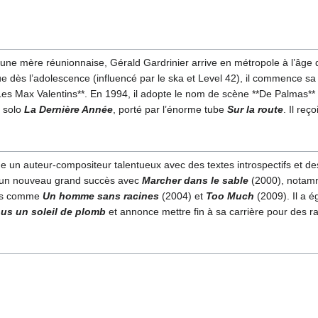
une mère réunionnaise, Gérald Gardrinier arrive en métropole à l’âge d
 dès l’adolescence (influencé par le ska et Level 42), il commence s
*Les Max Valentins**. En 1994, il adopte le nom de scène **De Palmas
m solo
La Dernière Année
, porté par l’énorme tube
Sur la route
. Il reç
n auteur-compositeur talentueux avec des textes introspectifs et des
t un nouveau grand succès avec
Marcher dans le sable
(2000), notam
ums comme
Un homme sans racines
(2004) et
Too Much
(2009). Il a 
us un soleil de plomb
et annonce mettre fin à sa carrière pour des r