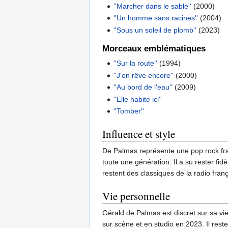
''Marcher dans le sable''
(2000)
''Un homme sans racines''
(2004)
''Sous un soleil de plomb''
(2023)
Morceaux emblématiques
''Sur la route''
(1994)
''J'en rêve encore''
(2000)
''Au bord de l'eau''
(2009)
''Elle habite ici''
''Tomber''
Influence et style
De Palmas représente une pop rock fra
toute une génération. Il a su rester f
restent des classiques de la radio fran
Vie personnelle
Gérald de Palmas est discret sur sa vie
sur scène et en studio en 2023. Il rest