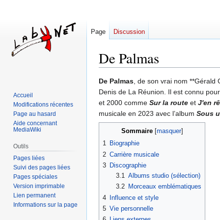
Page
Discussion
De Palmas
Aller
Aller
De Palmas
, de son vrai nom **Gérald G
à
à
Denis de La Réunion. Il est connu pour
Accueil
la
la
et 2000 comme
Sur la route
et
J'en r
Modifications récentes
navigation
recherche
musicale en 2023 avec l’album
Sous u
Page au hasard
Aide concernant
MediaWiki
Sommaire
1
Biographie
Outils
2
Carrière musicale
Pages liées
3
Discographie
Suivi des pages liées
3.1
Albums studio (sélection)
Pages spéciales
Version imprimable
3.2
Morceaux emblématiques
Lien permanent
4
Influence et style
Informations sur la page
5
Vie personnelle
6
Liens externes