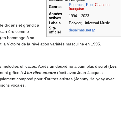
Pop rock
,
Pop
,
Chanson
Genres
française
Années
1994 – 2023
actives
Labels
Polydor, Universal Music
e dix ans et grandit à
Site
depalmas.net
a carrière comme
officiel
** (en hommage à sa
oit la Victoire de la révélation variétés masculine en 1995.
 mélodies efficaces. Après un deuxième album plus discret (
Les
ment grâce à
J'en rêve encore
(écrit avec Jean-Jacques
également composé pour d’autres artistes (Johnny Hallyday avec
aisons vocales.