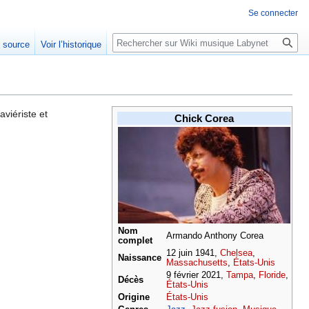
Se connecter
Rechercher
e source
Voir l’historique
aviériste et
Chick Corea
Nom
Armando Anthony Corea
complet
12 juin 1941,
Chelsea
,
Naissance
Massachusetts
,
États-Unis
9 février 2021,
Tampa
,
Floride
,
Décès
États-Unis
Origine
États-Unis