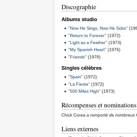
Discographie
Albums studio
''Now He Sings, Now He Sobs''
(19
''Return to Forever''
(1972)
''Light as a Feather''
(1973)
''My Spanish Heart''
(1976)
''Friends''
(1978)
Singles célèbres
''Spain''
(1972)
''La Fiesta''
(1972)
''500 Miles High''
(1973)
Récompenses et nominations
Chick Corea a remporté de nombreux G
Liens externes