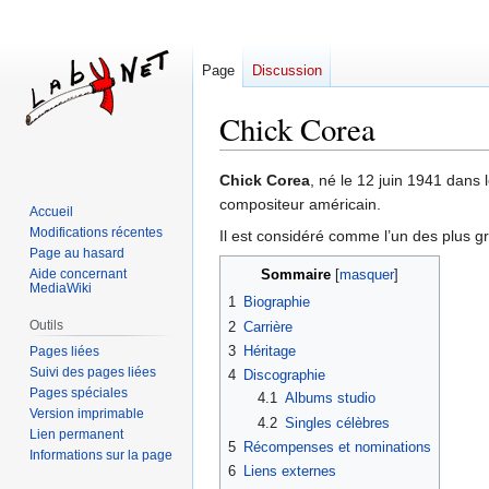
Page
Discussion
Chick Corea
Aller
Aller
Chick Corea
, né le 12 juin 1941 dans 
à
à
compositeur américain.
Accueil
la
la
Modifications récentes
Il est considéré comme l’un des plus gr
navigation
recherche
Page au hasard
Aide concernant
Sommaire
MediaWiki
1
Biographie
Outils
2
Carrière
3
Héritage
Pages liées
Suivi des pages liées
4
Discographie
Pages spéciales
4.1
Albums studio
Version imprimable
4.2
Singles célèbres
Lien permanent
5
Récompenses et nominations
Informations sur la page
6
Liens externes