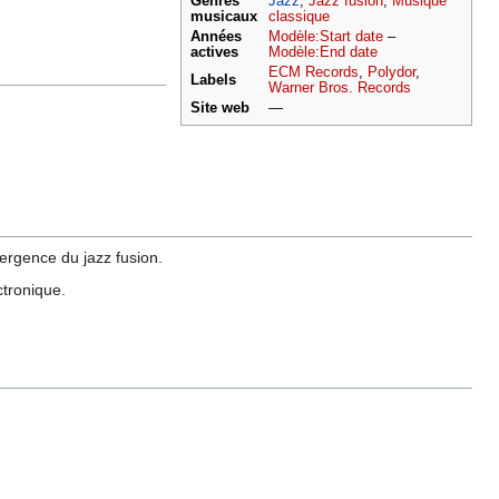
Genres
Jazz
,
Jazz fusion
,
Musique
musicaux
classique
Années
Modèle:Start date
–
actives
Modèle:End date
ECM Records
,
Polydor
,
Labels
Warner Bros. Records
Site web
—
ergence du jazz fusion.
ctronique.