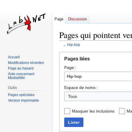
Page
Discussion
Pages qui pointent ve
←
Hip-hop
Aller
Aller
Accueil
Pages liées
à
à
Modifications récentes
Page :
la
la
Page au hasard
navigation
recherche
Aide concernant
MediaWiki
Espace de noms :
Outils
Pages spéciales
Tous
Version imprimable
Masquer les inclusions
Ma
Lister