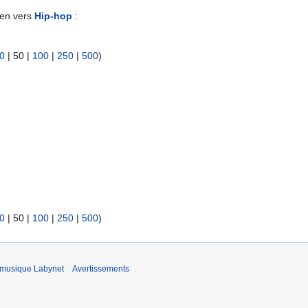
ien vers
Hip-hop
:
0
|
50
|
100
|
250
|
500
)
0
|
50
|
100
|
250
|
500
)
 musique Labynet
Avertissements