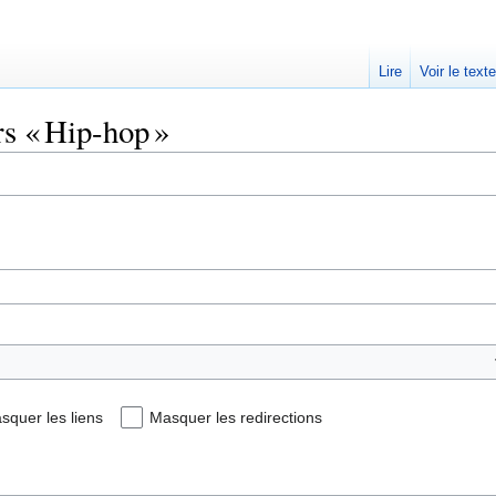
Lire
Voir le text
rs « Hip-hop »
squer les liens
Masquer les redirections