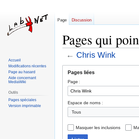
Page
Discussion
Pages qui poin
←
Chris Wink
Accueil
Modifications récentes
Aller
Aller
Pages liées
Page au hasard
à
à
Aide concernant
Page :
la
la
MediaWiki
navigation
recherche
Outils
Pages spéciales
Espace de noms :
Version imprimable
Tous
Masquer les inclusions
Ma