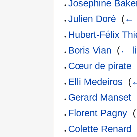
Josephine Bake
Julien Doré
‎
(
← 
Hubert-Félix Thi
Boris Vian
‎
(
← l
Cœur de pirate
Elli Medeiros
‎
(
←
Gerard Manset
‎
Florent Pagny
‎
(
Colette Renard