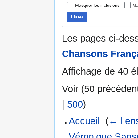
Masquer les inclusions
Ma
Lister
Les pages ci-dess
Chansons Franç
Affichage de 40 é
Voir (
50 précéden
|
500
)
Accueil
‎
(
← lien
Véronique Sans