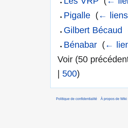
Les VRP
‎
(
← lie
Pigalle
‎
(
← lien
Gilbert Bécaud
‎
Bénabar
‎
(
← lie
Voir (
50 précéden
|
500
)
Politique de confidentialité
À propos de Wiki