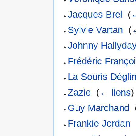
Jacques Brel
‎
(
←
Sylvie Vartan
‎
(
Johnny Hallyda
Frédéric Franço
La Souris Dégli
Zazie
‎
(
← liens
)
Guy Marchand
‎
Frankie Jordan
‎