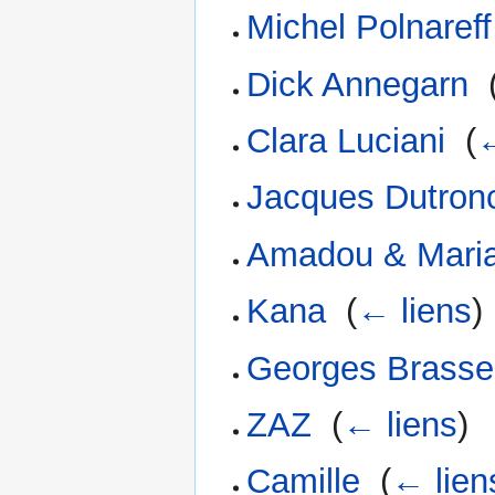
Michel Polnareff
Dick Annegarn
‎
Clara Luciani
‎
(
←
Jacques Dutron
Amadou & Mari
Kana
‎
(
← liens
)
Georges Brass
ZAZ
‎
(
← liens
)
Camille
‎
(
← lien