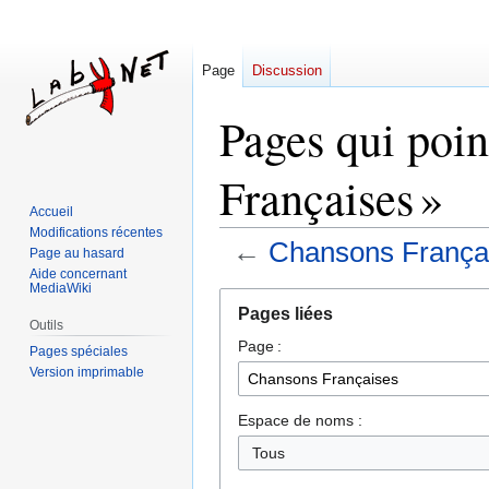
Page
Discussion
Pages qui poin
Françaises »
Accueil
Modifications récentes
←
Chansons França
Page au hasard
Aide concernant
MediaWiki
Aller
Aller
Pages liées
à
à
Outils
Page :
la
la
Pages spéciales
navigation
recherche
Version imprimable
Espace de noms :
Tous