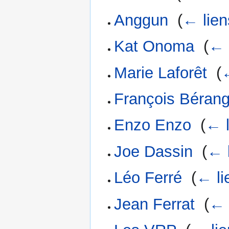
Anggun
‎
(
← lien
Kat Onoma
‎
(
← 
Marie Laforêt
‎
(
François Bérang
Enzo Enzo
‎
(
← l
Joe Dassin
‎
(
← 
Léo Ferré
‎
(
← li
Jean Ferrat
‎
(
← 