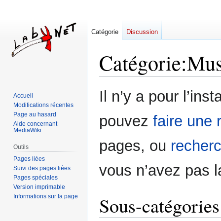
Catégorie
Discussion
Catégorie
:
Mus
Aller
Aller
Il n’y a pour l’in
Accueil
à
à
Modifications récentes
la
la
Page au hasard
pouvez
faire une 
navigation
recherche
Aide concernant
MediaWiki
pages, ou
recherc
Outils
Pages liées
vous n’avez pas l
Suivi des pages liées
Pages spéciales
Version imprimable
Informations sur la page
Sous-catégories