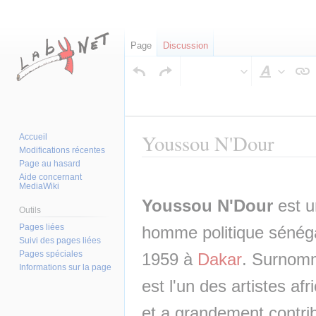
Page
Discussion
Style
du
texte
Youssou N'Dour
Accueil
Modifications récentes
Page au hasard
Aller
Aller
Aide concernant
MediaWiki
à
à
Youssou N'Dour
 est u
la
la
Outils
navigation
recherche
Pages liées
homme politique sénégal
Suivi des pages liées
Pages spéciales
1959 à 
Dakar
. Surnommé
Informations sur la page
est l'un des artistes afri
et a grandement contrib