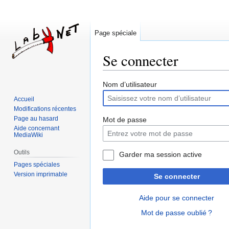
Page spéciale
Se connecter
Aller
Aller
Nom d’utilisateur
à
à
Accueil
la
la
Modifications récentes
navigation
recherche
Page au hasard
Mot de passe
Aide concernant
MediaWiki
Outils
Garder ma session active
Pages spéciales
Version imprimable
Se connecter
Aide pour se connecter
Mot de passe oublié ?