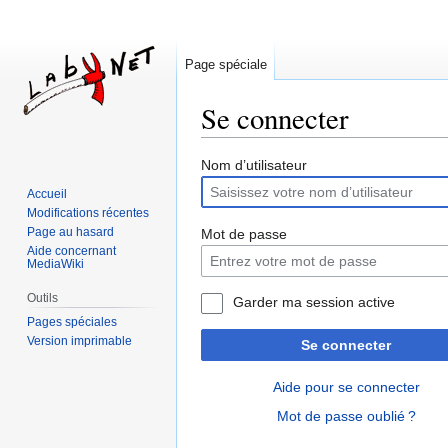
Page spéciale
Se connecter
Aller
Aller
Nom d’utilisateur
à
à
Accueil
la
la
Modifications récentes
navigation
recherche
Page au hasard
Mot de passe
Aide concernant
MediaWiki
Outils
Garder ma session active
Pages spéciales
Version imprimable
Se connecter
Aide pour se connecter
Mot de passe oublié ?