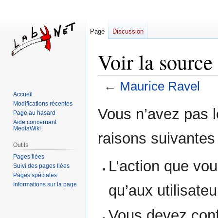
Page
Discussion
Voir la sourc
←
Maurice Ravel
Accueil
Modifications récentes
Aller
Aller
Vous n’avez pas le
Page au hasard
à
à
Aide concernant
la
la
MediaWiki
raisons suivantes 
navigation
recherche
Outils
Pages liées
L’action que vou
Suivi des pages liées
Pages spéciales
Informations sur la page
qu’aux utilisate
Vous devez conf