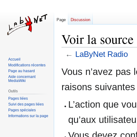
Page
Discussion
Voir la sourc
←
LaByNet Radio
Accueil
Modifications récentes
Aller
Aller
Vous n’avez pas le
Page au hasard
à
à
Aide concernant
la
la
MediaWiki
raisons suivantes 
navigation
recherche
Outils
Pages liées
L’action que vou
Suivi des pages liées
Pages spéciales
Informations sur la page
qu’aux utilisate
Vous devez conf