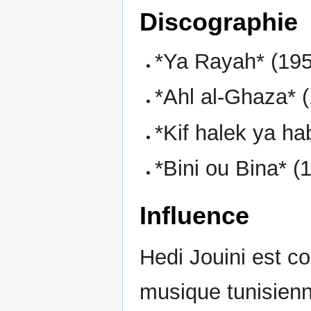
Discographie
*Ya Rayah* (19
*Ahl al-Ghaza* 
*Kif halek ya ha
*Bini ou Bina* (
Influence
Hedi Jouini est c
musique tunisienne