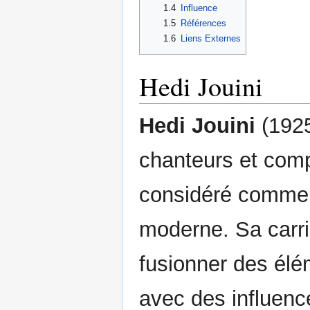
1.4
Influence
1.5
Références
1.6
Liens Externes
Hedi Jouini
Hedi Jouini
(1925
chanteurs et comp
considéré comme 
moderne. Sa carri
fusionner des élé
avec des influenc