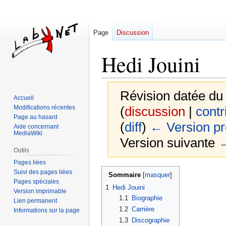
Page
Discussion
Hedi Jouini
Révision datée du
Accueil
Modifications récentes
(
discussion
|
contr
Page au hasard
(
diff
)
← Version p
Aide concernant
MediaWiki
Version suivante →
Outils
Pages liées
Aller
Aller
Suivi des pages liées
Sommaire
Pages spéciales
à
à
1
Hedi Jouini
Version imprimable
la
la
1.1
Biographie
Lien permanent
navigation
recherche
1.2
Carrière
Informations sur la page
1.3
Discographie