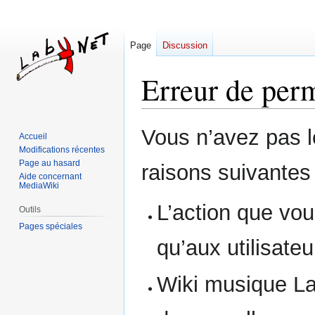
Page
Discussion
Erreur de per
Aller
Aller
Vous n’avez pas le
Accueil
à
à
Modifications récentes
la
la
Page au hasard
raisons suivantes 
navigation
recherche
Aide concernant
MediaWiki
L’action que vou
Outils
Pages spéciales
qu’aux utilisate
Wiki musique Lab