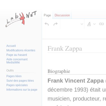
Page
Discussion
Style
du
texte
Frank Zappa
Accueil
Modifications récentes
Page au hasard
Aller
Aller
Aide concernant
MediaWiki
à
à
la
la
Biographie
Outils
navigation
recherche
Pages liées
Frank Vincent Zappa
Suivi des pages liées
Pages spéciales
décembre 1993) était u
Informations sur la page
musicien, producteur, réa