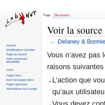
Page
Discussion
Voir la sourc
←
Delaney & Bonni
Accueil
Modifications récentes
Aller
Aller
Vous n’avez pas le
Page au hasard
à
à
Aide concernant
la
la
MediaWiki
raisons suivantes 
navigation
recherche
Outils
Pages liées
L’action que vou
Suivi des pages liées
Pages spéciales
Informations sur la page
qu’aux utilisate
Vous devez conf